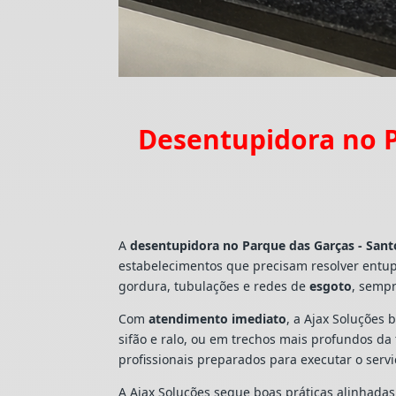
Desentupidora no P
A
desentupidora no Parque das Garças - San
estabelecimentos que precisam resolver entu
gordura, tubulações e redes de
esgoto
, sempr
Com
atendimento imediato
, a Ajax Soluções 
sifão e ralo, ou em trechos mais profundos d
profissionais preparados para executar o ser
A Ajax Soluções segue boas práticas alinhada