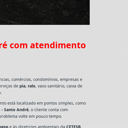
dré com atendimento
ncias, comércios, condomínios, empresas e
erviços de
pia
,
ralo
, vaso sanitário, caixa de
.
mento está localizado em pontos simples, como
 - Santo André
, o cliente conta com
 problema volte em pouco tempo.
besp
e às diretrizes ambientais da
CETESB
,