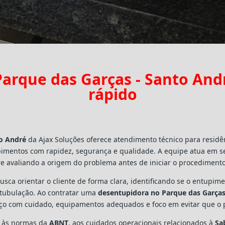
arque das Garças - Santo An
rápido
to André
da Ajax Soluções oferece atendimento técnico para residê
pimentos com rapidez, segurança e qualidade. A equipe atua em s
e avaliando a origem do problema antes de iniciar o procedimento
busca orientar o cliente de forma clara, identificando se o entupi
a tubulação. Ao contratar uma
desentupidora no Parque das Garças
viço com cuidado, equipamentos adequados e foco em evitar que o
s às normas da
ABNT
, aos cuidados operacionais relacionados à
Sa