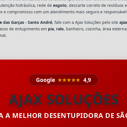
utenção hidráulica, rede de
esgoto
, descarte correto de resíduos 
dade e compromisso com um atendimento mais seguro e responsável
e das Garças - Santo André
, fale com a Ajax Soluções pelo site
aja
casos de entupimento em
pia
,
ralo
, banheiro, cozinha, área extern
nal.
Google
⭐⭐⭐⭐⭐
4,9
AJAX SOLUÇÕES
TA A MELHOR DESENTUPIDORA DE S