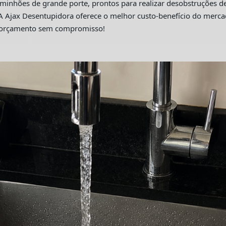
hões de grande porte, prontos para realizar desobstruções de 
A Ajax Desentupidora oferece o melhor custo-benefício do merc
m orçamento sem compromisso!