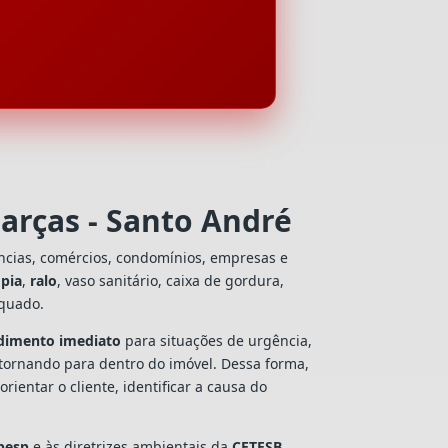
arças - Santo André
ncias, comércios, condomínios, empresas e
e
pia
,
ralo
, vaso sanitário, caixa de gordura,
equado.
dimento imediato
para situações de urgência,
tornando para dentro do imóvel. Dessa forma,
entar o cliente, identificar a causa do
besp
e às diretrizes ambientais da
CETESB
,