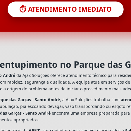
⏱️ ATENDIMENTO IMEDIATO
sentupimento no Parque das G
to André
da Ajax Soluções oferece atendimento técnico para residê
com rapidez, segurança e qualidade. A equipe atua em serviços d
do a origem do problema antes de iniciar o procedimento mais ad
que das Garças - Santo André
, a Ajax Soluções trabalha com
aten
tubulação, pia escoando devagar, vaso transbordando ou esgoto re
das Garças - Santo André
encontra uma empresa preparada para ori
mentos apropriados.
s às normas da
ABNT
, aos cuidados operacionais relacionados à
Sa