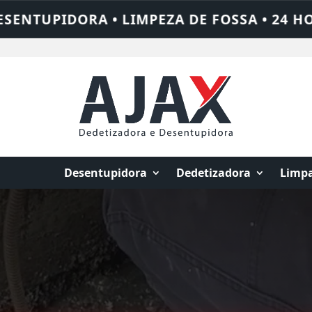
SA • 24 HORAS • CHAME QUEM RESOLVE: A
Desentupidora
Dedetizadora
Limpa