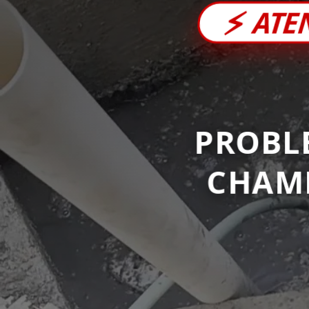
⚡
ATE
PROBL
CHAM