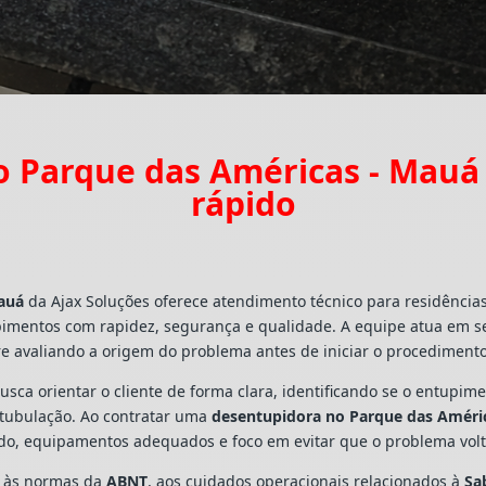
 Parque das Américas - Mau
rápido
auá
da Ajax Soluções oferece atendimento técnico para residência
pimentos com rapidez, segurança e qualidade. A equipe atua em s
e avaliando a origem do problema antes de iniciar o procedimento
busca orientar o cliente de forma clara, identificando se o entupi
a tubulação. Ao contratar uma
desentupidora no Parque das Améri
ado, equipamentos adequados e foco em evitar que o problema vo
s às normas da
ABNT
, aos cuidados operacionais relacionados à
Sa