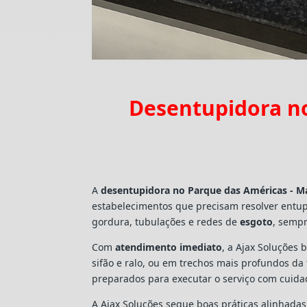
Desentupidora no
A
desentupidora no Parque das Américas - M
estabelecimentos que precisam resolver entu
gordura, tubulações e redes de
esgoto
, sempr
Com
atendimento imediato
, a Ajax Soluções 
sifão e ralo, ou em trechos mais profundos d
preparados para executar o serviço com cuid
A Ajax Soluções segue boas práticas alinhada