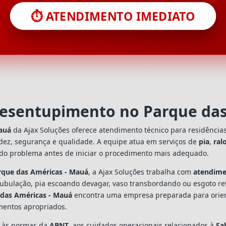
⏱️ ATENDIMENTO IMEDIATO
desentupimento no Parque da
auá
da Ajax Soluções oferece atendimento técnico para residência
dez, segurança e qualidade. A equipe atua em serviços de
pia
,
ral
 do problema antes de iniciar o procedimento mais adequado.
rque das Américas - Mauá
, a Ajax Soluções trabalha com
atendime
tubulação, pia escoando devagar, vaso transbordando ou esgoto re
 das Américas - Mauá
encontra uma empresa preparada para orienta
mentos apropriados.
s às normas da
ABNT
, aos cuidados operacionais relacionados à
Sa