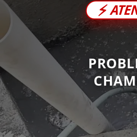
⚡
ATE
PROBL
CHAM