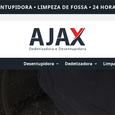
 HORAS • CHAME QUEM RESOLVE: AJAX SOL
Desentupidora
Dedetizadora
Limpa