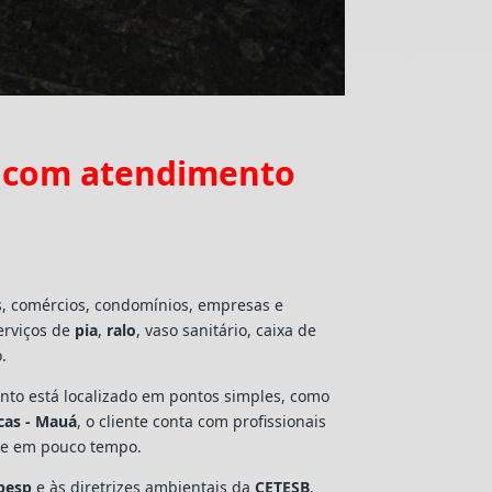
á com atendimento
s, comércios, condomínios, empresas e
erviços de
pia
,
ralo
, vaso sanitário, caixa de
.
mento está localizado em pontos simples, como
cas - Mauá
, o cliente conta com profissionais
lte em pouco tempo.
besp
e às diretrizes ambientais da
CETESB
,