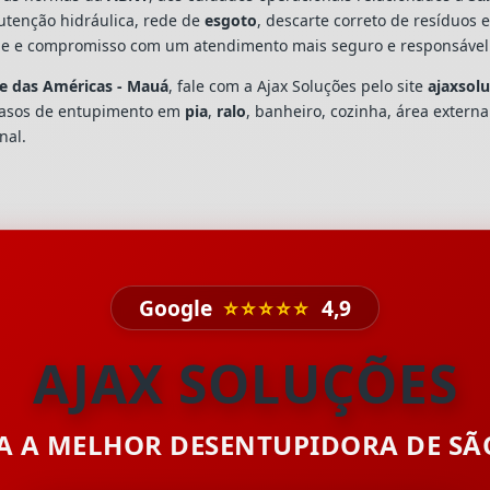
utenção hidráulica, rede de
esgoto
, descarte correto de resíduos 
dade e compromisso com um atendimento mais seguro e responsável
e das Américas - Mauá
, fale com a Ajax Soluções pelo site
ajaxsol
casos de entupimento em
pia
,
ralo
, banheiro, cozinha, área extern
nal.
Google
⭐⭐⭐⭐⭐
4,9
AJAX SOLUÇÕES
TA A MELHOR DESENTUPIDORA DE S