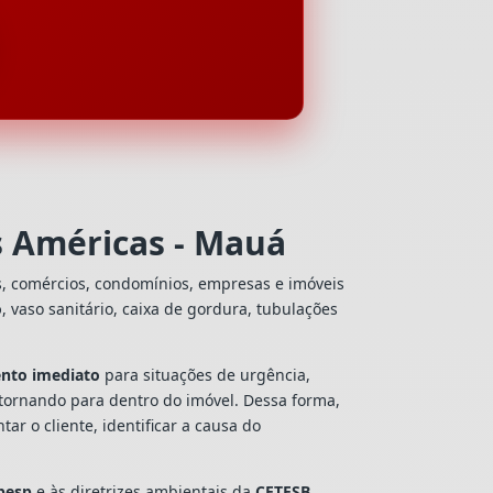
s Américas - Mauá
s, comércios, condomínios, empresas e imóveis
o
, vaso sanitário, caixa de gordura, tubulações
nto imediato
para situações de urgência,
tornando para dentro do imóvel. Dessa forma,
r o cliente, identificar a causa do
besp
e às diretrizes ambientais da
CETESB
,