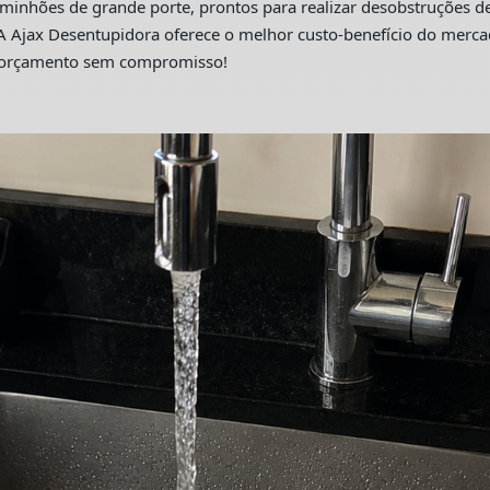
hões de grande porte, prontos para realizar desobstruções de 
A Ajax Desentupidora oferece o melhor custo-benefício do merc
m orçamento sem compromisso!