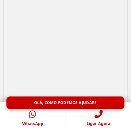
OLÁ, COMO PODEMOS AJUDAR?
Limpeza de Caixa de Água
WhatsApp
Ligar Agora