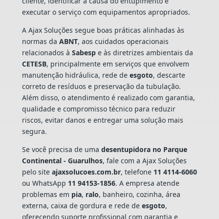
cliente, identificar a causa do entupimento e
executar o serviço com equipamentos apropriados.
A Ajax Soluções segue boas práticas alinhadas às
normas da
ABNT
, aos cuidados operacionais
relacionados à
Sabesp
e às diretrizes ambientais da
CETESB
, principalmente em serviços que envolvem
manutenção hidráulica, rede de
esgoto
, descarte
correto de resíduos e preservação da tubulação.
Além disso, o atendimento é realizado com garantia,
qualidade e compromisso técnico para reduzir
riscos, evitar danos e entregar uma solução mais
segura.
Se você precisa de uma
desentupidora no Parque
Continental - Guarulhos
, fale com a Ajax Soluções
pelo site
ajaxsolucoes.com.br
, telefone
11 4114-6060
ou WhatsApp
11 94153-1856
. A empresa atende
problemas em
pia
,
ralo
, banheiro, cozinha, área
externa, caixa de gordura e rede de
esgoto
,
oferecendo suporte profissional com garantia e