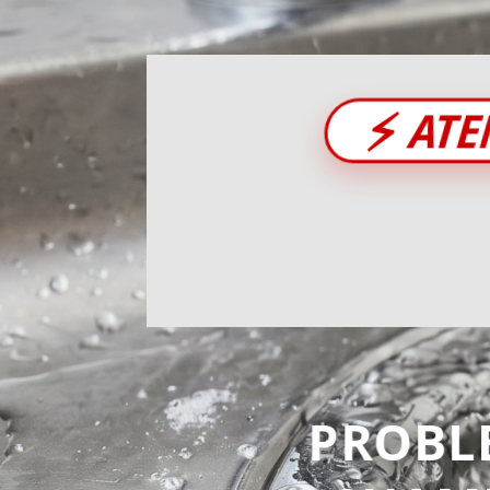
⚡
ATE
PROBL