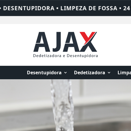
 • 24 HORAS • CHAME QUEM RESOLVE: AJAX
Desentupidora
Dedetizadora
Limpa