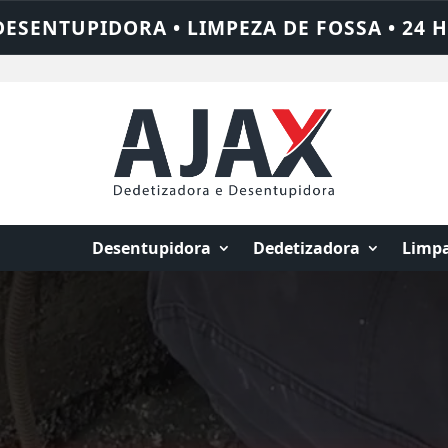
4 HORAS • CHAME QUEM RESOLVE: AJAX SO
Desentupidora
Dedetizadora
Limpa