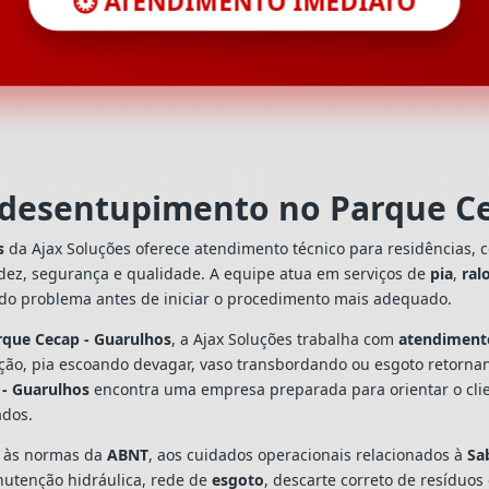
⏱️ ATENDIMENTO IMEDIATO
 desentupimento no Parque C
s
da Ajax Soluções oferece atendimento técnico para residências, 
dez, segurança e qualidade. A equipe atua em serviços de
pia
,
ral
 do problema antes de iniciar o procedimento mais adequado.
rque Cecap - Guarulhos
, a Ajax Soluções trabalha com
atendiment
ação, pia escoando devagar, vaso transbordando ou esgoto retorn
 - Guarulhos
encontra uma empresa preparada para orientar o clien
ados.
s às normas da
ABNT
, aos cuidados operacionais relacionados à
Sa
utenção hidráulica, rede de
esgoto
, descarte correto de resíduos