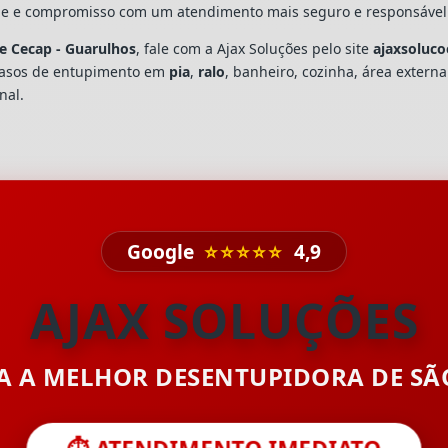
dade e compromisso com um atendimento mais seguro e responsável
e Cecap - Guarulhos
, fale com a Ajax Soluções pelo site
ajaxsoluco
casos de entupimento em
pia
,
ralo
, banheiro, cozinha, área extern
nal.
Google
⭐⭐⭐⭐⭐
4,9
AJAX SOLUÇÕES
TA A MELHOR DESENTUPIDORA DE S