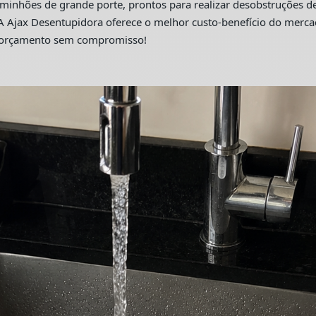
hões de grande porte, prontos para realizar desobstruções de 
A Ajax Desentupidora oferece o melhor custo-benefício do merc
m orçamento sem compromisso!