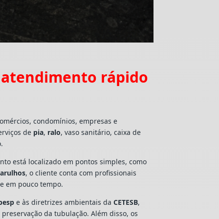
 atendimento rápido
 comércios, condomínios, empresas e
erviços de
pia
,
ralo
, vaso sanitário, caixa de
.
mento está localizado em pontos simples, como
uarulhos
, o cliente conta com profissionais
lte em pouco tempo.
besp
e às diretrizes ambientais da
CETESB
,
e preservação da tubulação. Além disso, os