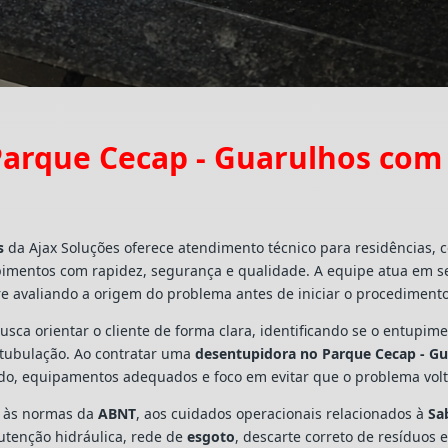
arque Cecap - Guarulhos com
s
da Ajax Soluções oferece atendimento técnico para residências,
pimentos com rapidez, segurança e qualidade. A equipe atua em s
e avaliando a origem do problema antes de iniciar o procedimento
busca orientar o cliente de forma clara, identificando se o entupi
a tubulação. Ao contratar uma
desentupidora no Parque Cecap - G
ado, equipamentos adequados e foco em evitar que o problema vo
s às normas da
ABNT
, aos cuidados operacionais relacionados à
Sa
utenção hidráulica, rede de
esgoto
, descarte correto de resíduos 