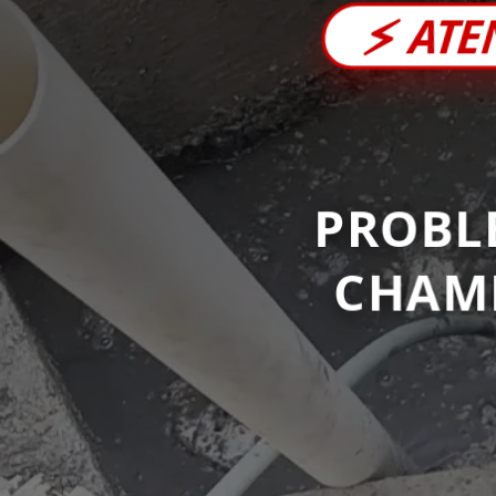
⚡
ATE
PROBL
CHAM