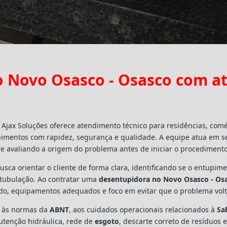
 Novo Osasco - Osasco com a
Ajax Soluções oferece atendimento técnico para residências, com
pimentos com rapidez, segurança e qualidade. A equipe atua em s
e avaliando a origem do problema antes de iniciar o procedimento
busca orientar o cliente de forma clara, identificando se o entupi
a tubulação. Ao contratar uma
desentupidora no Novo Osasco - Os
ado, equipamentos adequados e foco em evitar que o problema vo
s às normas da
ABNT
, aos cuidados operacionais relacionados à
Sa
utenção hidráulica, rede de
esgoto
, descarte correto de resíduos 