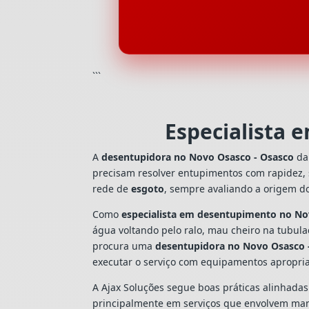
```
Especialista 
A
desentupidora no Novo Osasco - Osasco
da 
precisam resolver entupimentos com rapidez,
rede de
esgoto
, sempre avaliando a origem d
Como
especialista em desentupimento no No
água voltando pelo ralo, mau cheiro na tubul
procura uma
desentupidora no Novo Osasco 
executar o serviço com equipamentos apropri
A Ajax Soluções segue boas práticas alinhada
principalmente em serviços que envolvem man