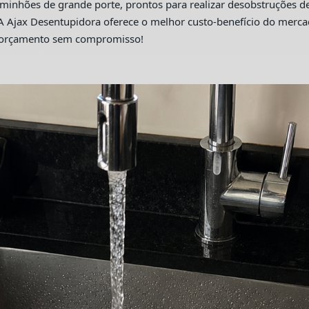
hões de grande porte, prontos para realizar desobstruções de 
A Ajax Desentupidora oferece o melhor custo-benefício do merc
m orçamento sem compromisso!