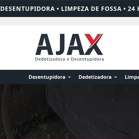
SSA • 24 HORAS • CHAME QUEM RESOLVE: 
Desentupidora
Dedetizadora
Limpa