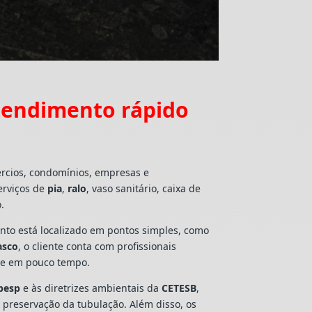
tendimento rápido
ércios, condomínios, empresas e
erviços de
pia
,
ralo
, vaso sanitário, caixa de
.
mento está localizado em pontos simples, como
asco
, o cliente conta com profissionais
lte em pouco tempo.
besp
e às diretrizes ambientais da
CETESB
,
e preservação da tubulação. Além disso, os