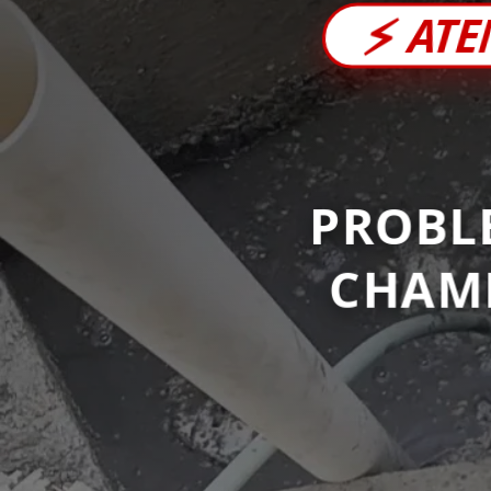
⚡
ATE
PROBL
CHAM