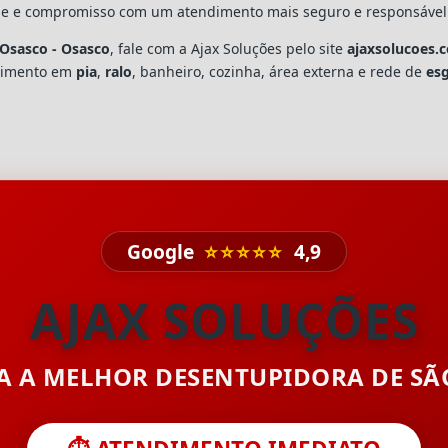
dade e compromisso com um atendimento mais seguro e responsável
Osasco - Osasco
, fale com a Ajax Soluções pelo site
ajaxsolucoes.
upimento em
pia
,
ralo
, banheiro, cozinha, área externa e rede de
es
Google
⭐⭐⭐⭐⭐
4,9
AJAX SOLUÇÕES
TA A MELHOR DESENTUPIDORA DE S