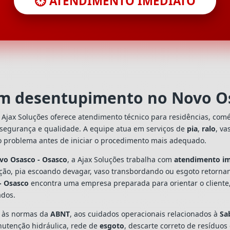
⏱️ ATENDIMENTO IMEDIATO
em desentupimento no Novo O
Ajax Soluções oferece atendimento técnico para residências, com
 segurança e qualidade. A equipe atua em serviços de
pia
,
ralo
, va
o problema antes de iniciar o procedimento mais adequado.
vo Osasco - Osasco
, a Ajax Soluções trabalha com
atendimento i
ação, pia escoando devagar, vaso transbordando ou esgoto retorn
- Osasco
encontra uma empresa preparada para orientar o cliente,
ados.
s às normas da
ABNT
, aos cuidados operacionais relacionados à
Sa
utenção hidráulica, rede de
esgoto
, descarte correto de resíduos