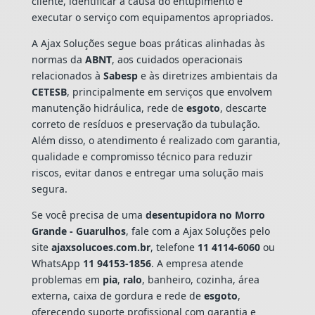
cliente, identificar a causa do entupimento e
executar o serviço com equipamentos apropriados.
A Ajax Soluções segue boas práticas alinhadas às
normas da
ABNT
, aos cuidados operacionais
relacionados à
Sabesp
e às diretrizes ambientais da
CETESB
, principalmente em serviços que envolvem
manutenção hidráulica, rede de
esgoto
, descarte
correto de resíduos e preservação da tubulação.
Além disso, o atendimento é realizado com garantia,
qualidade e compromisso técnico para reduzir
riscos, evitar danos e entregar uma solução mais
segura.
Se você precisa de uma
desentupidora no Morro
Grande - Guarulhos
, fale com a Ajax Soluções pelo
site
ajaxsolucoes.com.br
, telefone
11 4114-6060
ou
WhatsApp
11 94153-1856
. A empresa atende
problemas em
pia
,
ralo
, banheiro, cozinha, área
externa, caixa de gordura e rede de
esgoto
,
oferecendo suporte profissional com garantia e