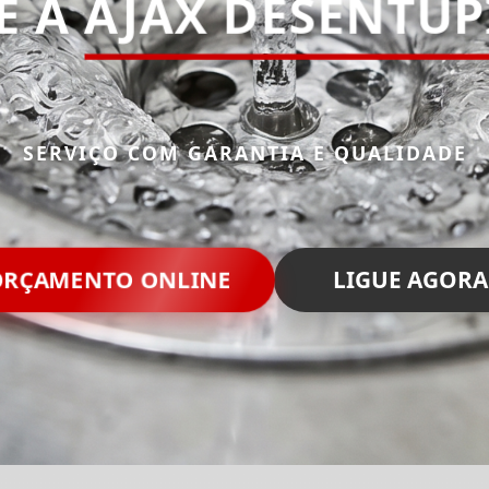
E A
AJAX DESENTU
SERVIÇO COM GARANTIA E QUALIDADE
ORÇAMENTO ONLINE
LIGUE AGORA