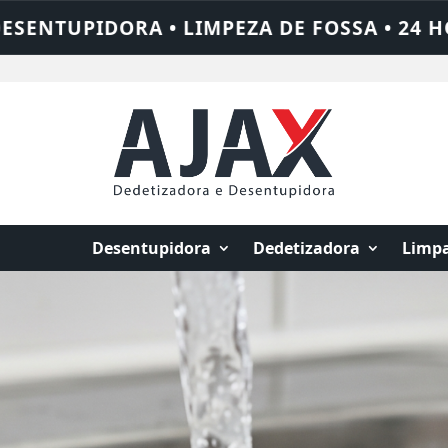
4 HORAS • CHAME QUEM RESOLVE: AJAX SO
Desentupidora
Dedetizadora
Limpa