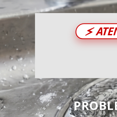
⚡
ATE
PROBL