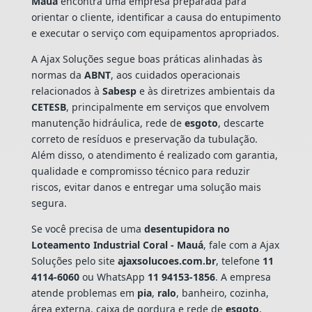
Mauá
encontra uma empresa preparada para
orientar o cliente, identificar a causa do entupimento
e executar o serviço com equipamentos apropriados.
A Ajax Soluções segue boas práticas alinhadas às
normas da
ABNT
, aos cuidados operacionais
relacionados à
Sabesp
e às diretrizes ambientais da
CETESB
, principalmente em serviços que envolvem
manutenção hidráulica, rede de
esgoto
, descarte
correto de resíduos e preservação da tubulação.
Além disso, o atendimento é realizado com garantia,
qualidade e compromisso técnico para reduzir
riscos, evitar danos e entregar uma solução mais
segura.
Se você precisa de uma
desentupidora no
Loteamento Industrial Coral - Mauá
, fale com a Ajax
Soluções pelo site
ajaxsolucoes.com.br
, telefone
11
4114-6060
ou WhatsApp
11 94153-1856
. A empresa
atende problemas em
pia
,
ralo
, banheiro, cozinha,
área externa, caixa de gordura e rede de
esgoto
,