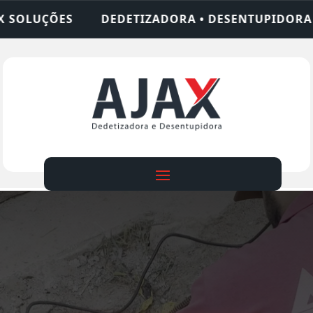
ZADORA • DESENTUPIDORA • LIMPEZA DE FOSSA • 