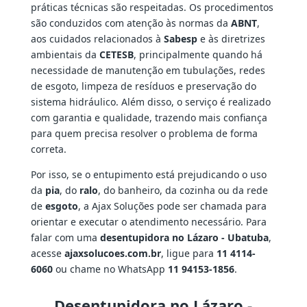
práticas técnicas são respeitadas. Os procedimentos
são conduzidos com atenção às normas da
ABNT
,
aos cuidados relacionados à
Sabesp
e às diretrizes
ambientais da
CETESB
, principalmente quando há
necessidade de manutenção em tubulações, redes
de esgoto, limpeza de resíduos e preservação do
sistema hidráulico. Além disso, o serviço é realizado
com garantia e qualidade, trazendo mais confiança
para quem precisa resolver o problema de forma
correta.
Por isso, se o entupimento está prejudicando o uso
da
pia
, do
ralo
, do banheiro, da cozinha ou da rede
de
esgoto
, a Ajax Soluções pode ser chamada para
orientar e executar o atendimento necessário. Para
falar com uma
desentupidora no Lázaro - Ubatuba
,
acesse
ajaxsolucoes.com.br
, ligue para
11 4114-
6060
ou chame no WhatsApp
11 94153-1856
.
Desentupidora no Lázaro -