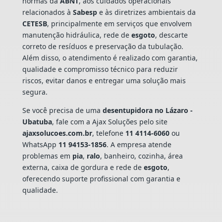
normas da
ABNT
, aos cuidados operacionais
relacionados à
Sabesp
e às diretrizes ambientais da
CETESB
, principalmente em serviços que envolvem
manutenção hidráulica, rede de
esgoto
, descarte
correto de resíduos e preservação da tubulação.
Além disso, o atendimento é realizado com garantia,
qualidade e compromisso técnico para reduzir
riscos, evitar danos e entregar uma solução mais
segura.
Se você precisa de uma
desentupidora no Lázaro -
Ubatuba
, fale com a Ajax Soluções pelo site
ajaxsolucoes.com.br
, telefone
11 4114-6060
ou
WhatsApp
11 94153-1856
. A empresa atende
problemas em
pia
,
ralo
, banheiro, cozinha, área
externa, caixa de gordura e rede de
esgoto
,
oferecendo suporte profissional com garantia e
qualidade.