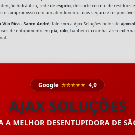
utenção hidráulica, rede de
esgoto
, descarte correto de resíduos 
dade e compromisso com um atendimento mais seguro e responsável
 Vila Rica - Santo André
, fale com a Ajax Soluções pelo site
ajaxso
casos de entupimento em
pia
,
ralo
, banheiro, cozinha, área extern
nal.
Google
⭐⭐⭐⭐⭐
4,9
AJAX SOLUÇÕES
TA A MELHOR DESENTUPIDORA DE S