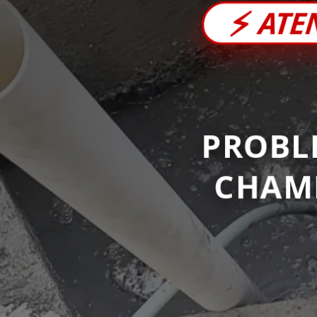
⚡
ATE
PROBL
CHAM