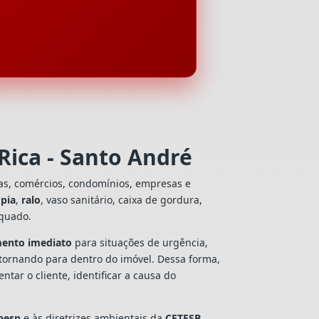
Rica - Santo André
ias, comércios, condomínios, empresas e
e
pia
,
ralo
, vaso sanitário, caixa de gordura,
equado.
mento imediato
para situações de urgência,
tornando para dentro do imóvel. Dessa forma,
ar o cliente, identificar a causa do
besp
e às diretrizes ambientais da
CETESB
,