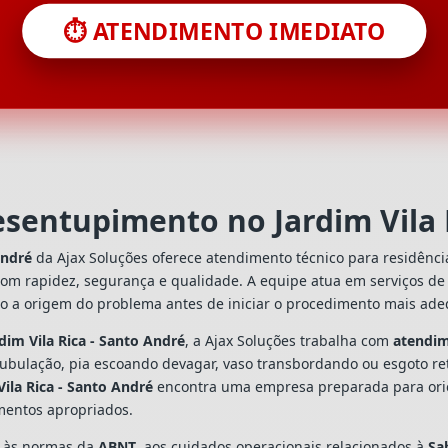
⏱️ ATENDIMENTO IMEDIATO
esentupimento no Jardim Vila 
André
da Ajax Soluções oferece atendimento técnico para residênc
com rapidez, segurança e qualidade. A equipe atua em serviços d
do a origem do problema antes de iniciar o procedimento mais ad
im Vila Rica - Santo André
, a Ajax Soluções trabalha com
atendi
tubulação, pia escoando devagar, vaso transbordando ou esgoto re
ila Rica - Santo André
encontra uma empresa preparada para orient
mentos apropriados.
s às normas da
ABNT
, aos cuidados operacionais relacionados à
Sa