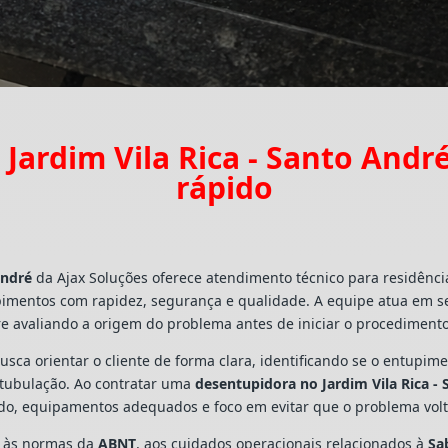
Jardim Vila Rica - Santo And
rápido
André
da Ajax Soluções oferece atendimento técnico para residênc
pimentos com rapidez, segurança e qualidade. A equipe atua em s
e avaliando a origem do problema antes de iniciar o procedimento
busca orientar o cliente de forma clara, identificando se o entupi
a tubulação. Ao contratar uma
desentupidora no Jardim Vila Rica -
ado, equipamentos adequados e foco em evitar que o problema vo
s às normas da
ABNT
, aos cuidados operacionais relacionados à
Sa