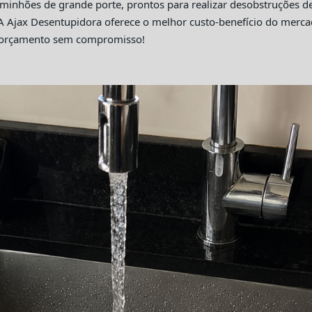
hões de grande porte, prontos para realizar desobstruções de 
A Ajax Desentupidora oferece o melhor custo-benefício do merc
m orçamento sem compromisso!