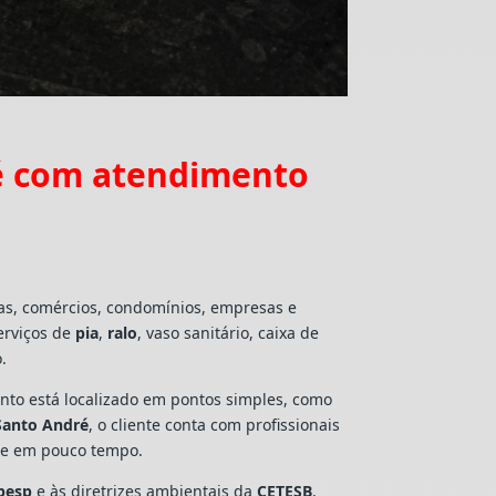
ré com atendimento
ias, comércios, condomínios, empresas e
erviços de
pia
,
ralo
, vaso sanitário, caixa de
.
mento está localizado em pontos simples, como
 Santo André
, o cliente conta com profissionais
lte em pouco tempo.
besp
e às diretrizes ambientais da
CETESB
,