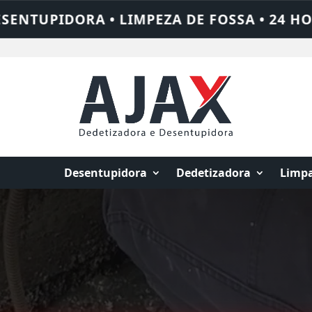
 • 24 HORAS • CHAME QUEM RESOLVE: AJA
Desentupidora
Dedetizadora
Limpa