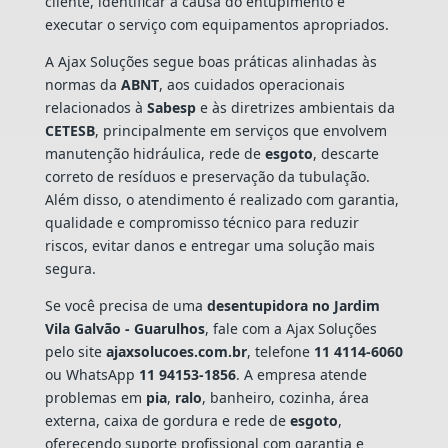
cliente, identificar a causa do entupimento e
executar o serviço com equipamentos apropriados.
A Ajax Soluções segue boas práticas alinhadas às
normas da
ABNT
, aos cuidados operacionais
relacionados à
Sabesp
e às diretrizes ambientais da
CETESB
, principalmente em serviços que envolvem
manutenção hidráulica, rede de
esgoto
, descarte
correto de resíduos e preservação da tubulação.
Além disso, o atendimento é realizado com garantia,
qualidade e compromisso técnico para reduzir
riscos, evitar danos e entregar uma solução mais
segura.
Se você precisa de uma
desentupidora no Jardim
Vila Galvão - Guarulhos
, fale com a Ajax Soluções
pelo site
ajaxsolucoes.com.br
, telefone
11 4114-6060
ou WhatsApp
11 94153-1856
. A empresa atende
problemas em
pia
,
ralo
, banheiro, cozinha, área
externa, caixa de gordura e rede de
esgoto
,
oferecendo suporte profissional com garantia e