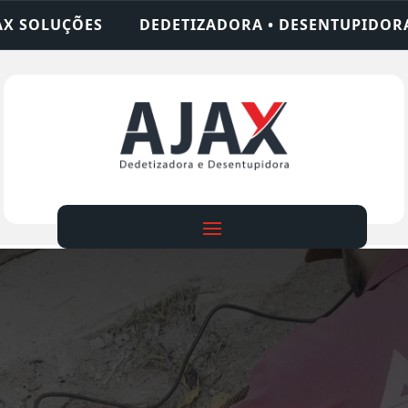
ZADORA • DESENTUPIDORA • LIMPEZA DE FOSSA • 