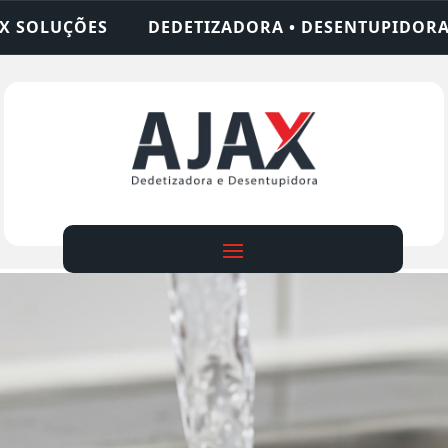
DORA • DESENTUPIDORA • LIMPEZA DE FOSSA • 24