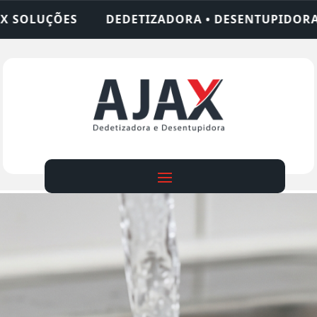
A • DESENTUPIDORA • LIMPEZA DE FOSSA • 24 HO