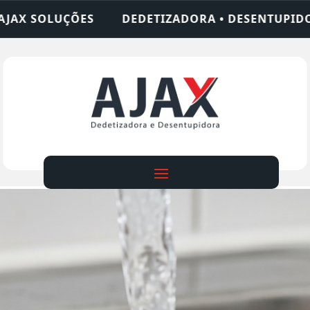
ZADORA • DESENTUPIDORA • LIMPEZA DE FOSSA • 