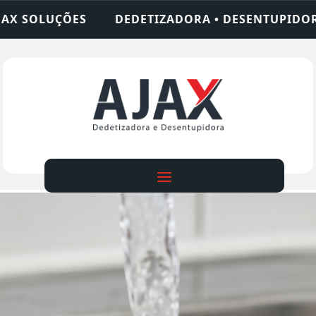
IZADORA • DESENTUPIDORA • LIMPEZA DE FOSSA •