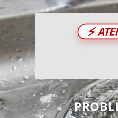
⚡
ATE
PROBL