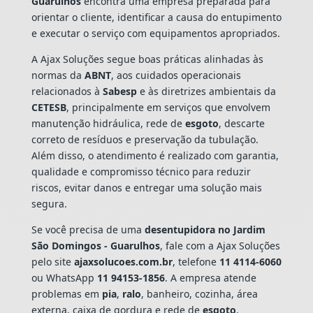
Guarulhos
encontra uma empresa preparada para
orientar o cliente, identificar a causa do entupimento
e executar o serviço com equipamentos apropriados.
A Ajax Soluções segue boas práticas alinhadas às
normas da
ABNT
, aos cuidados operacionais
relacionados à
Sabesp
e às diretrizes ambientais da
CETESB
, principalmente em serviços que envolvem
manutenção hidráulica, rede de
esgoto
, descarte
correto de resíduos e preservação da tubulação.
Além disso, o atendimento é realizado com garantia,
qualidade e compromisso técnico para reduzir
riscos, evitar danos e entregar uma solução mais
segura.
Se você precisa de uma
desentupidora no Jardim
São Domingos - Guarulhos
, fale com a Ajax Soluções
pelo site
ajaxsolucoes.com.br
, telefone
11 4114-6060
ou WhatsApp
11 94153-1856
. A empresa atende
problemas em
pia
,
ralo
, banheiro, cozinha, área
externa, caixa de gordura e rede de
esgoto
,