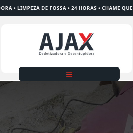
SA • 24 HORAS • CHAME QUEM RESOLVE: AJAX SOL