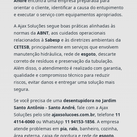
André
encontra uma empresa preparada para
orientar o cliente, identificar a causa do entupimento
e executar o serviço com equipamentos apropriados.
A Ajax Soluções segue boas práticas alinhadas às
normas da
ABNT
, aos cuidados operacionais
relacionados à
Sabesp
e às diretrizes ambientais da
CETESB
, principalmente em serviços que envolvem
manutenção hidráulica, rede de
esgoto
, descarte
correto de resíduos e preservação da tubulação.
Além disso, o atendimento é realizado com garantia,
qualidade e compromisso técnico para reduzir
riscos, evitar danos e entregar uma solução mais
segura.
Se você precisa de uma
desentupidora no Jardim
Santo Antônio - Santo André
, fale com a Ajax
Soluções pelo site
ajaxsolucoes.com.br
, telefone
11
4114-6060
ou WhatsApp
11 94153-1856
. A empresa
atende problemas em
pia
,
ralo
, banheiro, cozinha,
área externa, caixa de gordura e rede de
esgoto
,