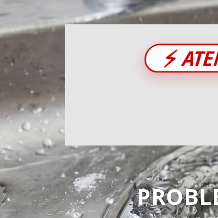
⚡
ATE
PROBL