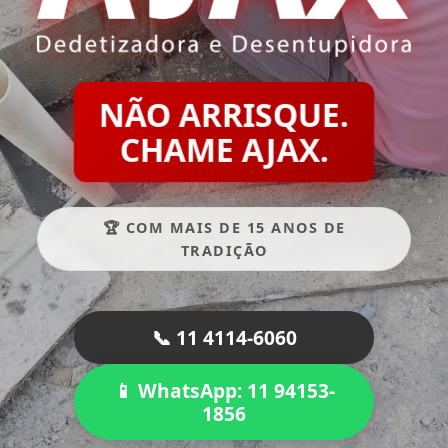
NÃO ARRISQUE.
CHAME AJAX.
🏆 COM MAIS DE 15 ANOS DE
TRADIÇÃO
📞 11 4114-6060
📱 WhatsApp: 11 94153-
1856