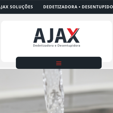
IZADORA • DESENTUPIDORA • LIMPEZA DE FOSSA •