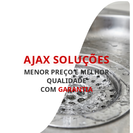
AJAX SOLUÇÕES
MENOR PREÇO E MELHOR
QUALIDADE
COM
GARANTIA