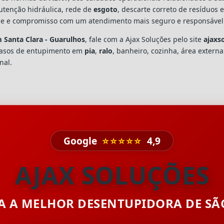
utenção hidráulica, rede de
esgoto
, descarte correto de resíduos 
dade e compromisso com um atendimento mais seguro e responsável
 Santa Clara - Guarulhos
, fale com a Ajax Soluções pelo site
ajaxs
casos de entupimento em
pia
,
ralo
, banheiro, cozinha, área extern
nal.
Google
⭐⭐⭐⭐⭐
4,9
AJAX SOLUÇÕES
TA A MELHOR DESENTUPIDORA DE S