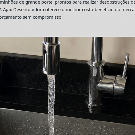
hões de grande porte, prontos para realizar desobstruções de 
A Ajax Desentupidora oferece o melhor custo-benefício do merc
m orçamento sem compromisso!