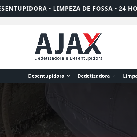
4 HORAS • CHAME QUEM RESOLVE: AJAX SO
Desentupidora
Dedetizadora
Limpa