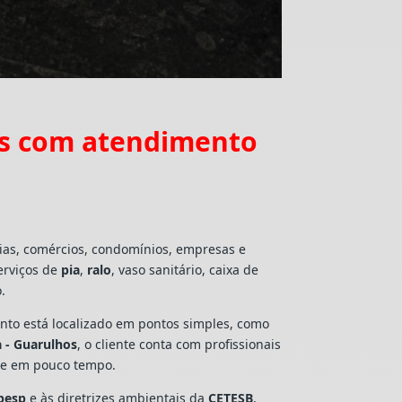
os com atendimento
ias, comércios, condomínios, empresas e
erviços de
pia
,
ralo
, vaso sanitário, caixa de
.
mento está localizado em pontos simples, como
 - Guarulhos
, o cliente conta com profissionais
lte em pouco tempo.
besp
e às diretrizes ambientais da
CETESB
,