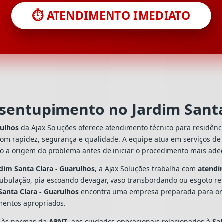
⏱️ ATENDIMENTO IMEDIATO
esentupimento no Jardim Santa
rulhos
da Ajax Soluções oferece atendimento técnico para residênc
com rapidez, segurança e qualidade. A equipe atua em serviços d
do a origem do problema antes de iniciar o procedimento mais ad
dim Santa Clara - Guarulhos
, a Ajax Soluções trabalha com
atendi
tubulação, pia escoando devagar, vaso transbordando ou esgoto re
Santa Clara - Guarulhos
encontra uma empresa preparada para orien
mentos apropriados.
s às normas da
ABNT
, aos cuidados operacionais relacionados à
Sa