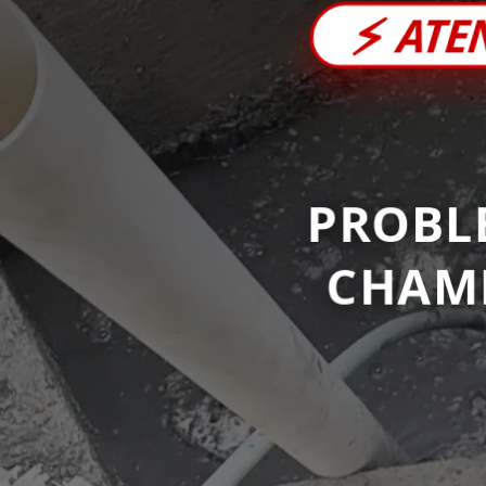
⚡
ATE
PROBL
CHAM