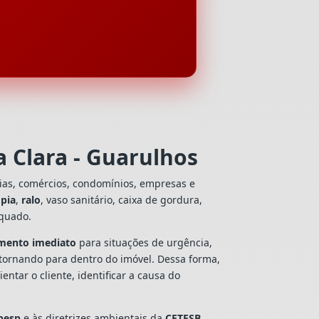
 Clara - Guarulhos
ias, comércios, condomínios, empresas e
e
pia
,
ralo
, vaso sanitário, caixa de gordura,
equado.
mento imediato
para situações de urgência,
tornando para dentro do imóvel. Dessa forma,
tar o cliente, identificar a causa do
besp
e às diretrizes ambientais da
CETESB
,