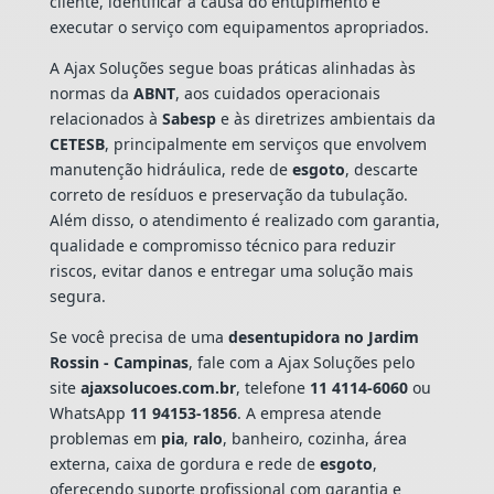
cliente, identificar a causa do entupimento e
executar o serviço com equipamentos apropriados.
A Ajax Soluções segue boas práticas alinhadas às
normas da
ABNT
, aos cuidados operacionais
relacionados à
Sabesp
e às diretrizes ambientais da
CETESB
, principalmente em serviços que envolvem
manutenção hidráulica, rede de
esgoto
, descarte
correto de resíduos e preservação da tubulação.
Além disso, o atendimento é realizado com garantia,
qualidade e compromisso técnico para reduzir
riscos, evitar danos e entregar uma solução mais
segura.
Se você precisa de uma
desentupidora no Jardim
Rossin - Campinas
, fale com a Ajax Soluções pelo
site
ajaxsolucoes.com.br
, telefone
11 4114-6060
ou
WhatsApp
11 94153-1856
. A empresa atende
problemas em
pia
,
ralo
, banheiro, cozinha, área
externa, caixa de gordura e rede de
esgoto
,
oferecendo suporte profissional com garantia e