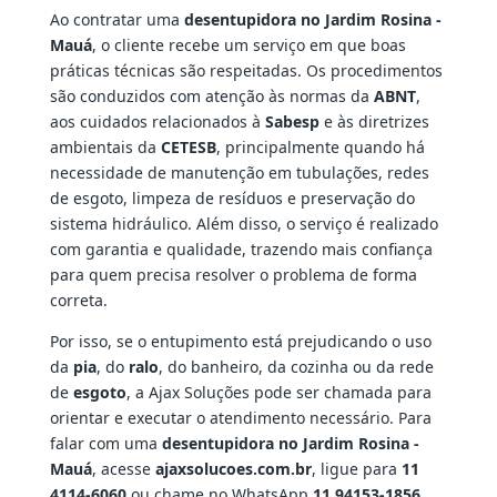
Ao contratar uma
desentupidora no Jardim Rosina -
Mauá
, o cliente recebe um serviço em que boas
práticas técnicas são respeitadas. Os procedimentos
são conduzidos com atenção às normas da
ABNT
,
aos cuidados relacionados à
Sabesp
e às diretrizes
ambientais da
CETESB
, principalmente quando há
necessidade de manutenção em tubulações, redes
de esgoto, limpeza de resíduos e preservação do
sistema hidráulico. Além disso, o serviço é realizado
com garantia e qualidade, trazendo mais confiança
para quem precisa resolver o problema de forma
correta.
Por isso, se o entupimento está prejudicando o uso
da
pia
, do
ralo
, do banheiro, da cozinha ou da rede
de
esgoto
, a Ajax Soluções pode ser chamada para
orientar e executar o atendimento necessário. Para
falar com uma
desentupidora no Jardim Rosina -
Mauá
, acesse
ajaxsolucoes.com.br
, ligue para
11
4114-6060
ou chame no WhatsApp
11 94153-1856
.