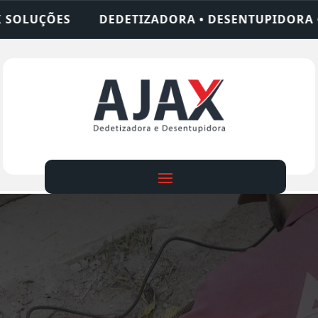
ORA • DESENTUPIDORA • LIMPEZA DE FOSSA • 24 