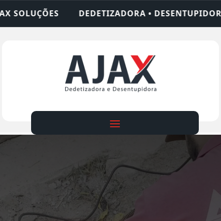
ZADORA • DESENTUPIDORA • LIMPEZA DE FOSSA • 