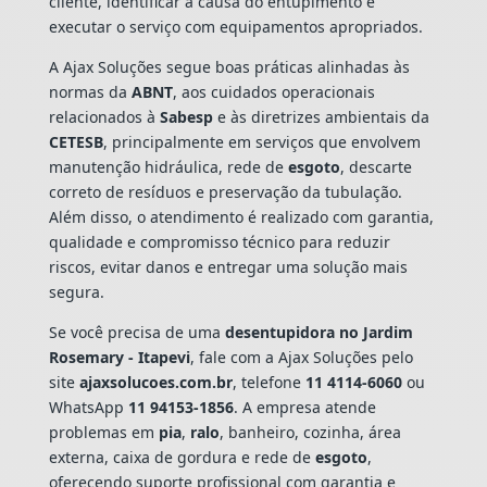
cliente, identificar a causa do entupimento e
executar o serviço com equipamentos apropriados.
A Ajax Soluções segue boas práticas alinhadas às
normas da
ABNT
, aos cuidados operacionais
relacionados à
Sabesp
e às diretrizes ambientais da
CETESB
, principalmente em serviços que envolvem
manutenção hidráulica, rede de
esgoto
, descarte
correto de resíduos e preservação da tubulação.
Além disso, o atendimento é realizado com garantia,
qualidade e compromisso técnico para reduzir
riscos, evitar danos e entregar uma solução mais
segura.
Se você precisa de uma
desentupidora no Jardim
Rosemary - Itapevi
, fale com a Ajax Soluções pelo
site
ajaxsolucoes.com.br
, telefone
11 4114-6060
ou
WhatsApp
11 94153-1856
. A empresa atende
problemas em
pia
,
ralo
, banheiro, cozinha, área
externa, caixa de gordura e rede de
esgoto
,
oferecendo suporte profissional com garantia e