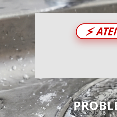
⚡
ATE
PROBL