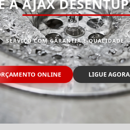
E A
AJAX DESENTU
SERVIÇO COM GARANTIA E QUALIDADE
ORÇAMENTO ONLINE
LIGUE AGORA