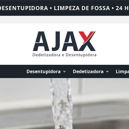
24 HORAS • CHAME QUEM RESOLVE: AJAX SO
Desentupidora
Dedetizadora
Limpa