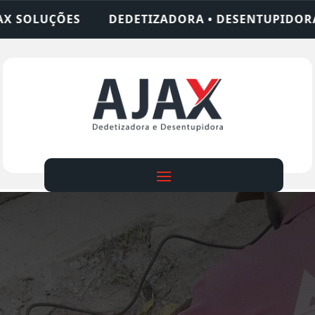
IZADORA • DESENTUPIDORA • LIMPEZA DE FOSSA •