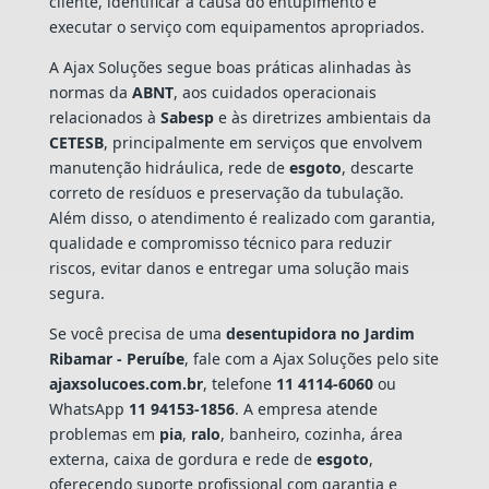
cliente, identificar a causa do entupimento e
executar o serviço com equipamentos apropriados.
A Ajax Soluções segue boas práticas alinhadas às
normas da
ABNT
, aos cuidados operacionais
relacionados à
Sabesp
e às diretrizes ambientais da
CETESB
, principalmente em serviços que envolvem
manutenção hidráulica, rede de
esgoto
, descarte
correto de resíduos e preservação da tubulação.
Além disso, o atendimento é realizado com garantia,
qualidade e compromisso técnico para reduzir
riscos, evitar danos e entregar uma solução mais
segura.
Se você precisa de uma
desentupidora no Jardim
Ribamar - Peruíbe
, fale com a Ajax Soluções pelo site
ajaxsolucoes.com.br
, telefone
11 4114-6060
ou
WhatsApp
11 94153-1856
. A empresa atende
problemas em
pia
,
ralo
, banheiro, cozinha, área
externa, caixa de gordura e rede de
esgoto
,
oferecendo suporte profissional com garantia e