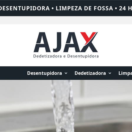
24 HORAS • CHAME QUEM RESOLVE: AJAX S
Desentupidora
Dedetizadora
Limpa