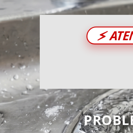
⚡
ATE
PROBL