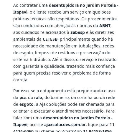
Ao contratar uma
desentupidora no Jardim Portela -
Itapevi
, o cliente recebe um serviço em que boas
práticas técnicas são respeitadas. Os procedimentos
são conduzidos com atenção às normas da
ABNT
,
aos cuidados relacionados à
Sabesp
e às diretrizes
ambientais da
CETESB
, principalmente quando há
necessidade de manutenção em tubulações, redes
de esgoto, limpeza de resíduos e preservação do
sistema hidráulico. Além disso, o serviço é realizado
com garantia e qualidade, trazendo mais confiança
para quem precisa resolver o problema de forma
correta.
Por isso, se o entupimento está prejudicando o uso
da
pia
, do
ralo
, do banheiro, da cozinha ou da rede
de
esgoto
, a Ajax Soluções pode ser chamada para
orientar e executar o atendimento necessário. Para
falar com uma
desentupidora no Jardim Portela -
Itapevi
, acesse
ajaxsolucoes.com.br
, ligue para
11
4114-6060
ou chame no WhatsApp
11 94153-1856
.