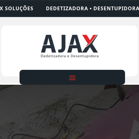
ZADORA • DESENTUPIDORA • LIMPEZA DE FOSSA • 