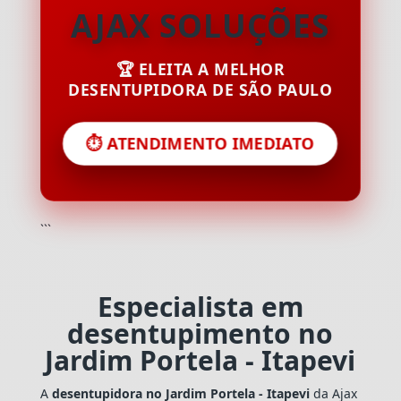
AJAX SOLUÇÕES
🏆 ELEITA A MELHOR
DESENTUPIDORA DE SÃO PAULO
⏱️ ATENDIMENTO IMEDIATO
```
Especialista em
desentupimento no
Jardim Portela - Itapevi
A
desentupidora no Jardim Portela - Itapevi
da Ajax