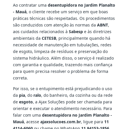
Ao contratar uma
desentupidora no Jardim Planalto
- Mauá
, o cliente recebe um serviço em que boas
práticas técnicas são respeitadas. Os procedimentos
são conduzidos com atenção às normas da
ABNT
,
aos cuidados relacionados à
Sabesp
e às diretrizes
ambientais da
CETESB
, principalmente quando há
necessidade de manutenção em tubulações, redes
de esgoto, limpeza de resíduos e preservação do
sistema hidráulico. Além disso, o serviço é realizado
com garantia e qualidade, trazendo mais confiança
para quem precisa resolver o problema de forma
correta.
Por isso, se o entupimento está prejudicando o uso
da
pia
, do
ralo
, do banheiro, da cozinha ou da rede
de
esgoto
, a Ajax Soluções pode ser chamada para
orientar e executar o atendimento necessário. Para
falar com uma
desentupidora no Jardim Planalto -
Mauá
, acesse
ajaxsolucoes.com.br
, ligue para
11
4114-6060
ou chame no WhatsApp
11 94153-1856
.