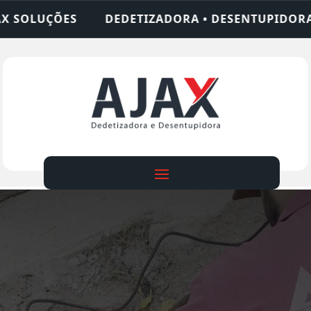
ZADORA • DESENTUPIDORA • LIMPEZA DE FOSSA • 