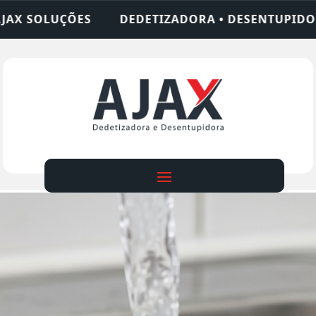
ZADORA • DESENTUPIDORA • LIMPEZA DE FOSSA • 