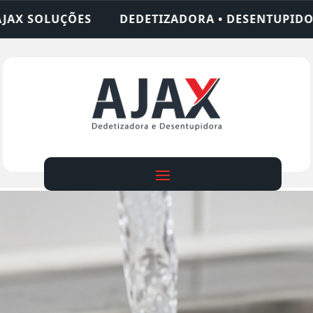
IZADORA • DESENTUPIDORA • LIMPEZA DE FOSSA •