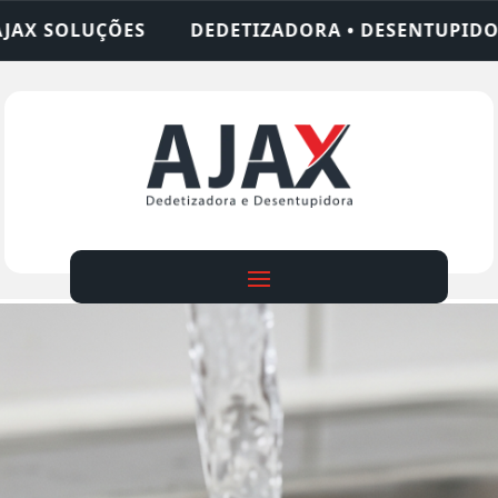
IZADORA • DESENTUPIDORA • LIMPEZA DE FOSSA •