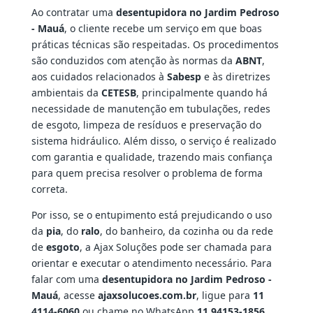
Ao contratar uma
desentupidora no Jardim Pedroso
- Mauá
, o cliente recebe um serviço em que boas
práticas técnicas são respeitadas. Os procedimentos
são conduzidos com atenção às normas da
ABNT
,
aos cuidados relacionados à
Sabesp
e às diretrizes
ambientais da
CETESB
, principalmente quando há
necessidade de manutenção em tubulações, redes
de esgoto, limpeza de resíduos e preservação do
sistema hidráulico. Além disso, o serviço é realizado
com garantia e qualidade, trazendo mais confiança
para quem precisa resolver o problema de forma
correta.
Por isso, se o entupimento está prejudicando o uso
da
pia
, do
ralo
, do banheiro, da cozinha ou da rede
de
esgoto
, a Ajax Soluções pode ser chamada para
orientar e executar o atendimento necessário. Para
falar com uma
desentupidora no Jardim Pedroso -
Mauá
, acesse
ajaxsolucoes.com.br
, ligue para
11
4114-6060
ou chame no WhatsApp
11 94153-1856
.