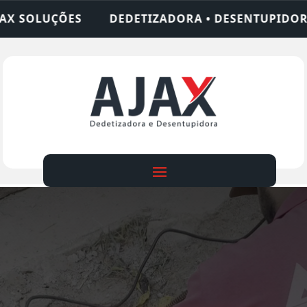
IZADORA • DESENTUPIDORA • LIMPEZA DE FOSSA •