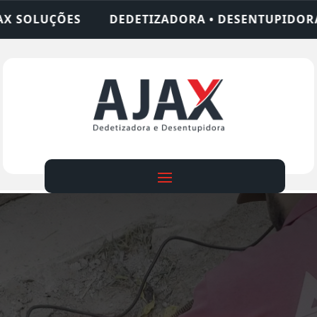
IZADORA • DESENTUPIDORA • LIMPEZA DE FOSSA •