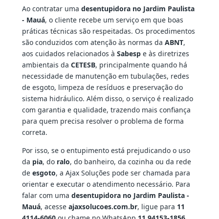
Ao contratar uma
desentupidora no Jardim Paulista
- Mauá
, o cliente recebe um serviço em que boas
práticas técnicas são respeitadas. Os procedimentos
são conduzidos com atenção às normas da
ABNT
,
aos cuidados relacionados à
Sabesp
e às diretrizes
ambientais da
CETESB
, principalmente quando há
necessidade de manutenção em tubulações, redes
de esgoto, limpeza de resíduos e preservação do
sistema hidráulico. Além disso, o serviço é realizado
com garantia e qualidade, trazendo mais confiança
para quem precisa resolver o problema de forma
correta.
Por isso, se o entupimento está prejudicando o uso
da
pia
, do
ralo
, do banheiro, da cozinha ou da rede
de
esgoto
, a Ajax Soluções pode ser chamada para
orientar e executar o atendimento necessário. Para
falar com uma
desentupidora no Jardim Paulista -
Mauá
, acesse
ajaxsolucoes.com.br
, ligue para
11
4114-6060
ou chame no WhatsApp
11 94153-1856
.