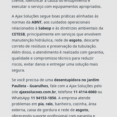
cliente, identificar a causa do entupimento e
executar o serviço com equipamentos apropriados.
A Ajax Soluções segue boas práticas alinhadas às
normas da
ABNT
, aos cuidados operacionais
relacionados à
Sabesp
e às diretrizes ambientais da
CETESB
, principalmente em serviços que envolvem
manutenção hidráulica, rede de
esgoto
, descarte
correto de resíduos e preservação da tubulação.
Além disso, o atendimento é realizado com garantia,
qualidade e compromisso técnico para reduzir
riscos, evitar danos e entregar uma solução mais
segura.
Se você precisa de uma
desentupidora no Jardim
Paulista - Guarulhos
, fale com a Ajax Soluções pelo
site
ajaxsolucoes.com.br
, telefone
11 4114-6060
ou
WhatsApp
11 94153-1856
. A empresa atende
problemas em
pia
,
ralo
, banheiro, cozinha, área
externa, caixa de gordura e rede de
esgoto
,
oferecendo suporte profissional com garantia e