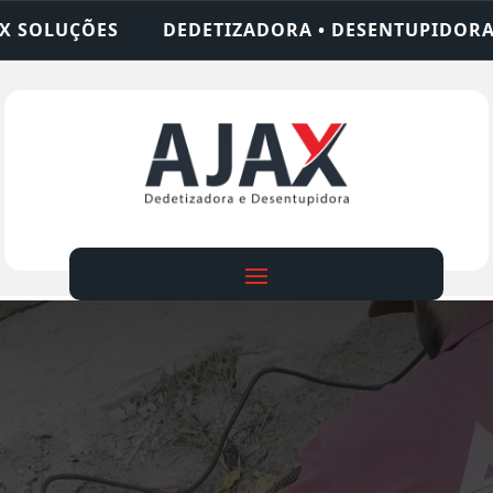
ADORA • DESENTUPIDORA • LIMPEZA DE FOSSA • 2