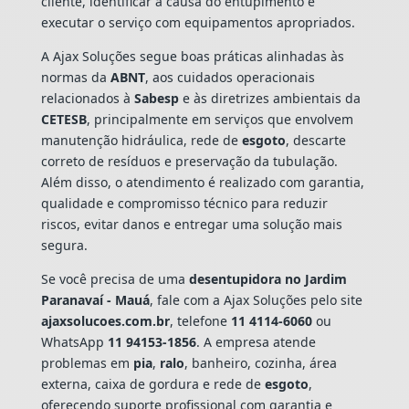
cliente, identificar a causa do entupimento e
executar o serviço com equipamentos apropriados.
A Ajax Soluções segue boas práticas alinhadas às
normas da
ABNT
, aos cuidados operacionais
relacionados à
Sabesp
e às diretrizes ambientais da
CETESB
, principalmente em serviços que envolvem
manutenção hidráulica, rede de
esgoto
, descarte
correto de resíduos e preservação da tubulação.
Além disso, o atendimento é realizado com garantia,
qualidade e compromisso técnico para reduzir
riscos, evitar danos e entregar uma solução mais
segura.
Se você precisa de uma
desentupidora no Jardim
Paranavaí - Mauá
, fale com a Ajax Soluções pelo site
ajaxsolucoes.com.br
, telefone
11 4114-6060
ou
WhatsApp
11 94153-1856
. A empresa atende
problemas em
pia
,
ralo
, banheiro, cozinha, área
externa, caixa de gordura e rede de
esgoto
,
oferecendo suporte profissional com garantia e