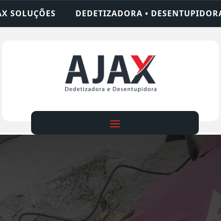
ADORA • DESENTUPIDORA • LIMPEZA DE FOSSA • 2