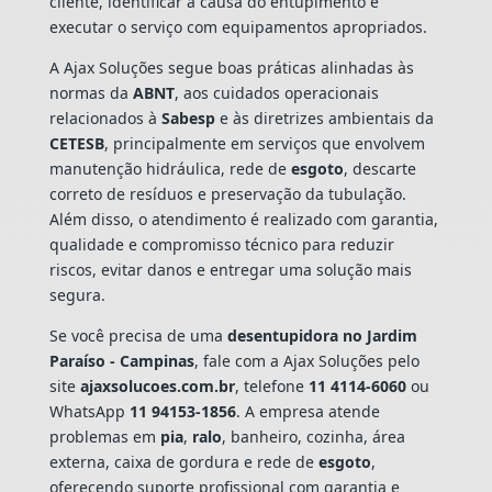
cliente, identificar a causa do entupimento e
executar o serviço com equipamentos apropriados.
A Ajax Soluções segue boas práticas alinhadas às
normas da
ABNT
, aos cuidados operacionais
relacionados à
Sabesp
e às diretrizes ambientais da
CETESB
, principalmente em serviços que envolvem
manutenção hidráulica, rede de
esgoto
, descarte
correto de resíduos e preservação da tubulação.
Além disso, o atendimento é realizado com garantia,
qualidade e compromisso técnico para reduzir
riscos, evitar danos e entregar uma solução mais
segura.
Se você precisa de uma
desentupidora no Jardim
Paraíso - Campinas
, fale com a Ajax Soluções pelo
site
ajaxsolucoes.com.br
, telefone
11 4114-6060
ou
WhatsApp
11 94153-1856
. A empresa atende
problemas em
pia
,
ralo
, banheiro, cozinha, área
externa, caixa de gordura e rede de
esgoto
,
oferecendo suporte profissional com garantia e