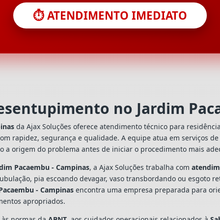
⏱️ ATENDIMENTO IMEDIATO
desentupimento no Jardim Pa
inas
da Ajax Soluções oferece atendimento técnico para residênci
com rapidez, segurança e qualidade. A equipe atua em serviços d
do a origem do problema antes de iniciar o procedimento mais ad
ardim Pacaembu - Campinas
, a Ajax Soluções trabalha com
atendim
tubulação, pia escoando devagar, vaso transbordando ou esgoto re
 Pacaembu - Campinas
encontra uma empresa preparada para orient
mentos apropriados.
s às normas da
ABNT
, aos cuidados operacionais relacionados à
Sa