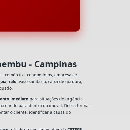
caembu - Campinas
as, comércios, condomínios, empresas e
e
pia
,
ralo
, vaso sanitário, caixa de gordura,
equado.
ento imediato
para situações de urgência,
tornando para dentro do imóvel. Dessa forma,
ar o cliente, identificar a causa do
besp
e às diretrizes ambientais da
CETESB
,