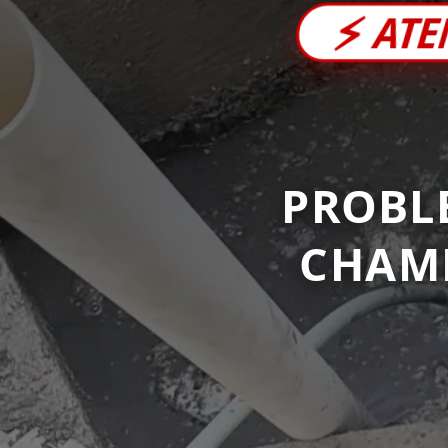
⚡
ATE
PROBL
CHAM