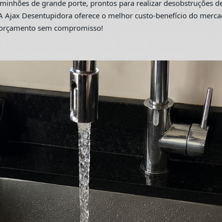
hões de grande porte, prontos para realizar desobstruções de 
A Ajax Desentupidora oferece o melhor custo-benefício do merc
m orçamento sem compromisso!