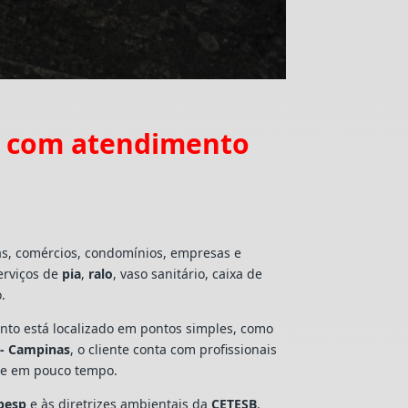
s com atendimento
as, comércios, condomínios, empresas e
erviços de
pia
,
ralo
, vaso sanitário, caixa de
.
mento está localizado em pontos simples, como
 - Campinas
, o cliente conta com profissionais
lte em pouco tempo.
besp
e às diretrizes ambientais da
CETESB
,