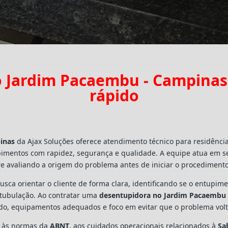
 Jardim Pacaembu - Campina
rápido
inas
da Ajax Soluções oferece atendimento técnico para residênci
pimentos com rapidez, segurança e qualidade. A equipe atua em s
e avaliando a origem do problema antes de iniciar o procedimento
busca orientar o cliente de forma clara, identificando se o entupi
a tubulação. Ao contratar uma
desentupidora no Jardim Pacaembu
ado, equipamentos adequados e foco em evitar que o problema vo
s às normas da
ABNT
, aos cuidados operacionais relacionados à
Sa