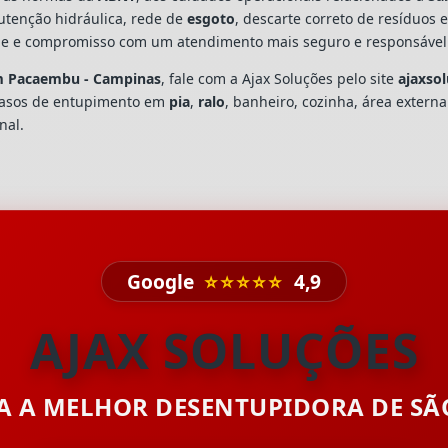
utenção hidráulica, rede de
esgoto
, descarte correto de resíduos 
dade e compromisso com um atendimento mais seguro e responsável
im Pacaembu - Campinas
, fale com a Ajax Soluções pelo site
ajaxso
casos de entupimento em
pia
,
ralo
, banheiro, cozinha, área extern
nal.
Google
⭐⭐⭐⭐⭐
4,9
AJAX SOLUÇÕES
TA A MELHOR DESENTUPIDORA DE S