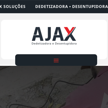
ZADORA • DESENTUPIDORA • LIMPEZA DE FOSSA • 