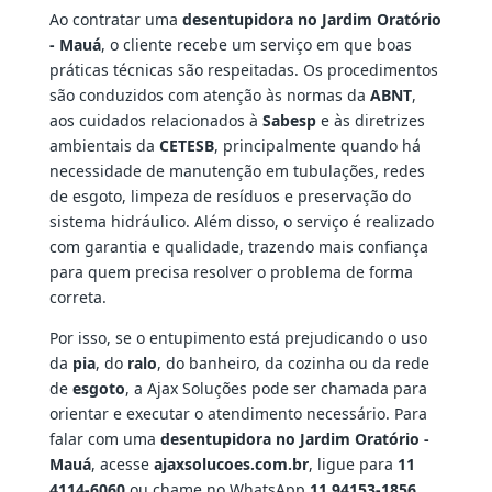
Ao contratar uma
desentupidora no Jardim Oratório
- Mauá
, o cliente recebe um serviço em que boas
práticas técnicas são respeitadas. Os procedimentos
são conduzidos com atenção às normas da
ABNT
,
aos cuidados relacionados à
Sabesp
e às diretrizes
ambientais da
CETESB
, principalmente quando há
necessidade de manutenção em tubulações, redes
de esgoto, limpeza de resíduos e preservação do
sistema hidráulico. Além disso, o serviço é realizado
com garantia e qualidade, trazendo mais confiança
para quem precisa resolver o problema de forma
correta.
Por isso, se o entupimento está prejudicando o uso
da
pia
, do
ralo
, do banheiro, da cozinha ou da rede
de
esgoto
, a Ajax Soluções pode ser chamada para
orientar e executar o atendimento necessário. Para
falar com uma
desentupidora no Jardim Oratório -
Mauá
, acesse
ajaxsolucoes.com.br
, ligue para
11
4114-6060
ou chame no WhatsApp
11 94153-1856
.