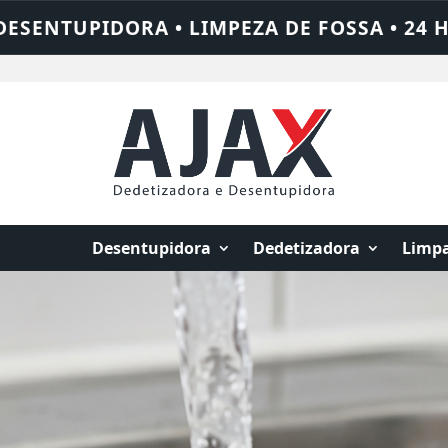
 24 HORAS • CHAME QUEM RESOLVE: AJAX 
Desentupidora
Dedetizadora
Limpa