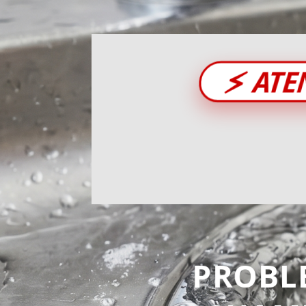
⚡
ATE
PROBL