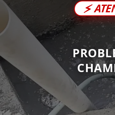
⚡
ATE
PROBL
CHAM