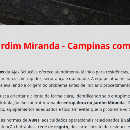
ardim Miranda - Campinas com
as
da Ajax Soluções oferece atendimento técnico para residências
pimentos com rapidez, segurança e qualidade. A equipe atua em s
e avaliando a origem do problema antes de iniciar o procedimento
busca orientar o cliente de forma clara, identificando se o entupi
a tubulação. Ao contratar uma
desentupidora no Jardim Miranda -
ado, equipamentos adequados e foco em evitar que o problema vo
s às normas da
ABNT
, aos cuidados operacionais relacionados à
Sa
utenção hidráulica, rede de
esgoto
, descarte correto de resíduos 