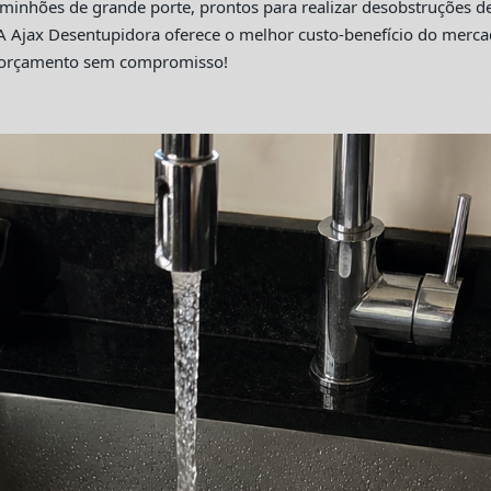
hões de grande porte, prontos para realizar desobstruções de 
A Ajax Desentupidora oferece o melhor custo-benefício do merc
m orçamento sem compromisso!