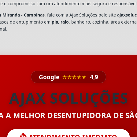
dade e compromisso com um atendimento mais seguro e responsável
m Miranda - Campinas
, fale com a Ajax Soluções pelo site
ajaxsolu
casos de entupimento em
pia
,
ralo
, banheiro, cozinha, área extern
nal.
Google
⭐⭐⭐⭐⭐
4,9
AJAX SOLUÇÕES
TA A MELHOR DESENTUPIDORA DE S