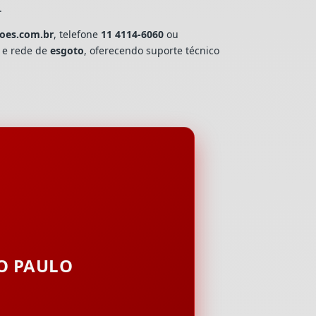
.
coes.com.br
, telefone
11 4114-6060
ou
a e rede de
esgoto
, oferecendo suporte técnico
ÃO PAULO