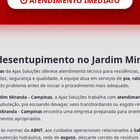
⏱️ ATENDIMENTO IMEDIATO
 desentupimento no Jardim Mi
as
da Ajax Soluções oferece atendimento técnico para residências
dez, segurança e qualidade. A equipe atua em serviços de
pia
,
ral
 do problema antes de iniciar o procedimento mais adequado.
rdim Miranda - Campinas
, a Ajax Soluções trabalha com
atendimen
tubulação, pia escoando devagar, vaso transbordando ou esgoto re
 Miranda - Campinas
encontra uma empresa preparada para orientar
mentos apropriados.
s às normas da
ABNT
, aos cuidados operacionais relacionados à
Sa
utenção hidráulica, rede de
esgoto
, descarte correto de resíduos