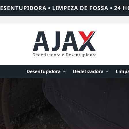
SA • 24 HORAS • CHAME QUEM RESOLVE: A
Desentupidora
Dedetizadora
Limpa