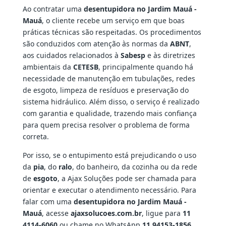
Ao contratar uma
desentupidora no Jardim Mauá -
Mauá
, o cliente recebe um serviço em que boas
práticas técnicas são respeitadas. Os procedimentos
são conduzidos com atenção às normas da
ABNT
,
aos cuidados relacionados à
Sabesp
e às diretrizes
ambientais da
CETESB
, principalmente quando há
necessidade de manutenção em tubulações, redes
de esgoto, limpeza de resíduos e preservação do
sistema hidráulico. Além disso, o serviço é realizado
com garantia e qualidade, trazendo mais confiança
para quem precisa resolver o problema de forma
correta.
Por isso, se o entupimento está prejudicando o uso
da
pia
, do
ralo
, do banheiro, da cozinha ou da rede
de
esgoto
, a Ajax Soluções pode ser chamada para
orientar e executar o atendimento necessário. Para
falar com uma
desentupidora no Jardim Mauá -
Mauá
, acesse
ajaxsolucoes.com.br
, ligue para
11
4114-6060
ou chame no WhatsApp
11 94153-1856
.