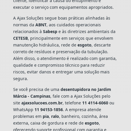
cliente, identificar a causa do entupimento e
executar o serviço com equipamentos apropriados.
A Ajax Soluções segue boas práticas alinhadas às
normas da
ABNT
, aos cuidados operacionais
relacionados à
Sabesp
e às diretrizes ambientais da
CETESB
, principalmente em serviços que envolvem
manutenção hidráulica, rede de
esgoto
, descarte
correto de resíduos e preservação da tubulação.
Além disso, o atendimento é realizado com garantia,
qualidade e compromisso técnico para reduzir
riscos, evitar danos e entregar uma solução mais
segura.
Se você precisa de uma
desentupidora no Jardim
Márcia - Campinas
, fale com a Ajax Soluções pelo
site
ajaxsolucoes.com.br
, telefone
11 4114-6060
ou
WhatsApp
11 94153-1856
. A empresa atende
problemas em
pia
,
ralo
, banheiro, cozinha, área
externa, caixa de gordura e rede de
esgoto
,
oferecendo suporte profissional com garantia e