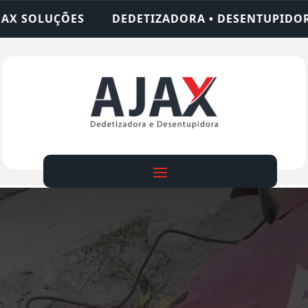
IZADORA • DESENTUPIDORA • LIMPEZA DE FOSSA •