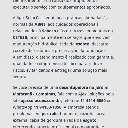
cliente, identificar a causa do entupimento e
executar o serviço com equipamentos apropriados.
A Ajax Soluções segue boas práticas alinhadas às
normas da
ABNT
, aos cuidados operacionais
relacionados à
Sabesp
e às diretrizes ambientais da
CETESB
, principalmente em serviços que envolvem
manutenção hidráulica, rede de
esgoto
, descarte
correto de resíduos e preservação da tubulação.
Além disso, o atendimento é realizado com garantia,
qualidade e compromisso técnico para reduzir
riscos, evitar danos e entregar uma solução mais
segura.
Se você precisa de uma
desentupidora no Jardim
Maracanã - Campinas
, fale com a Ajax Soluções pelo
site
ajaxsolucoes.com.br
, telefone
11 4114-6060
ou
WhatsApp
11 94153-1856
. A empresa atende
problemas em
pia
,
ralo
, banheiro, cozinha, área
externa, caixa de gordura e rede de
esgoto
,
oferecendo suporte profissional com garantia e