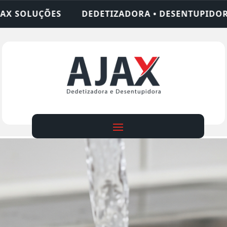
ADORA • DESENTUPIDORA • LIMPEZA DE FOSSA • 2