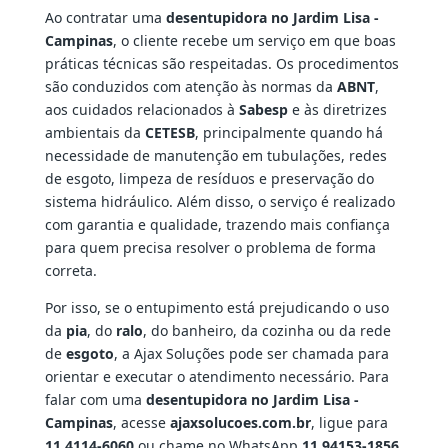
Ao contratar uma
desentupidora no Jardim Lisa -
Campinas
, o cliente recebe um serviço em que boas
práticas técnicas são respeitadas. Os procedimentos
são conduzidos com atenção às normas da
ABNT
,
aos cuidados relacionados à
Sabesp
e às diretrizes
ambientais da
CETESB
, principalmente quando há
necessidade de manutenção em tubulações, redes
de esgoto, limpeza de resíduos e preservação do
sistema hidráulico. Além disso, o serviço é realizado
com garantia e qualidade, trazendo mais confiança
para quem precisa resolver o problema de forma
correta.
Por isso, se o entupimento está prejudicando o uso
da
pia
, do
ralo
, do banheiro, da cozinha ou da rede
de
esgoto
, a Ajax Soluções pode ser chamada para
orientar e executar o atendimento necessário. Para
falar com uma
desentupidora no Jardim Lisa -
Campinas
, acesse
ajaxsolucoes.com.br
, ligue para
11 4114-6060
ou chame no WhatsApp
11 94153-1856
.