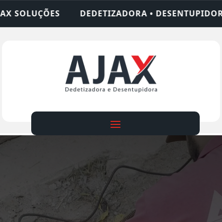
IZADORA • DESENTUPIDORA • LIMPEZA DE FOSSA •