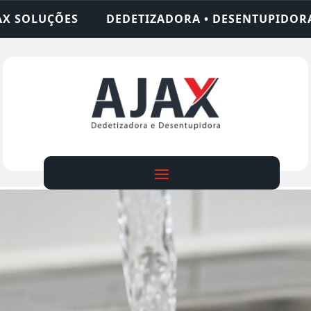
ADORA • DESENTUPIDORA • LIMPEZA DE FOSSA • 2