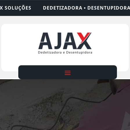
IZADORA • DESENTUPIDORA • LIMPEZA DE FOSSA •