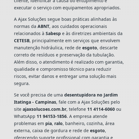
cliente, identificar a causa do entupimento e
executar o serviço com equipamentos apropriados.
A Ajax Soluções segue boas práticas alinhadas às
normas da
ABNT
, aos cuidados operacionais
relacionados à
Sabesp
e às diretrizes ambientais da
CETESB
, principalmente em serviços que envolvem
manutenção hidráulica, rede de
esgoto
, descarte
correto de resíduos e preservação da tubulação.
Além disso, o atendimento é realizado com garantia,
qualidade e compromisso técnico para reduzir
riscos, evitar danos e entregar uma solução mais
segura.
Se você precisa de uma
desentupidora no Jardim
Itatinga - Campinas
, fale com a Ajax Soluções pelo
site
ajaxsolucoes.com.br
, telefone
11 4114-6060
ou
WhatsApp
11 94153-1856
. A empresa atende
problemas em
pia
,
ralo
, banheiro, cozinha, área
externa, caixa de gordura e rede de
esgoto
,
oferecendo suporte profissional com garantia e