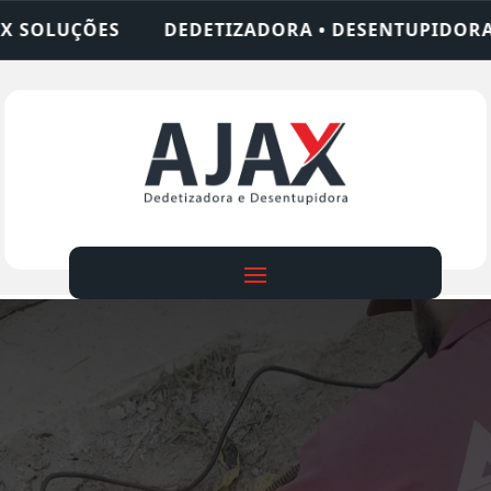
IZADORA • DESENTUPIDORA • LIMPEZA DE FOSSA •